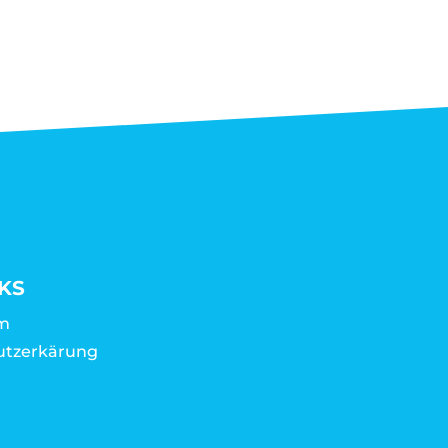
KS
m
utzerkärung