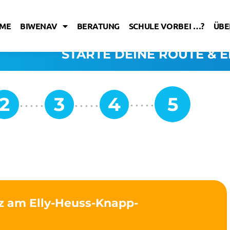
ME
BIWENAV
BERATUNG
SCHULE VORBEI …?
ÜBE
STARTE DEINE ROUTE & E
nz am Elly-Heuss-Knapp-