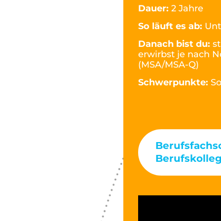
Dauer:
2 Jahre
So läuft es ab:
Unt
Danach bist du:
s
erwirbst je nach 
(MSA/MSA-Q)
Schwerpunkte:
So
Berufsfachs
Berufskolle