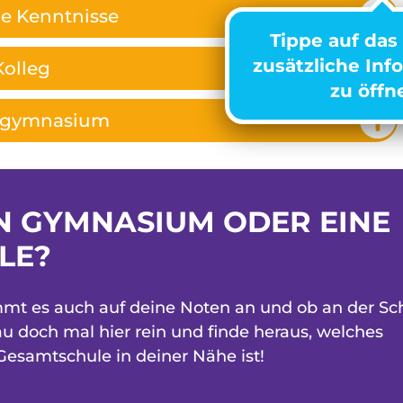
he Kenntnisse
Tippe auf das
zusätzliche Inf
Kolleg
zu öffn
dgymnasium
IN GYMNASIUM ODER EINE
LE?
mt es auch auf deine Noten an und ob an der Sc
chau doch mal hier rein und finde heraus, welches
samtschule in deiner Nähe ist!