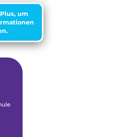
 Plus, um
ormationen
en.
hule