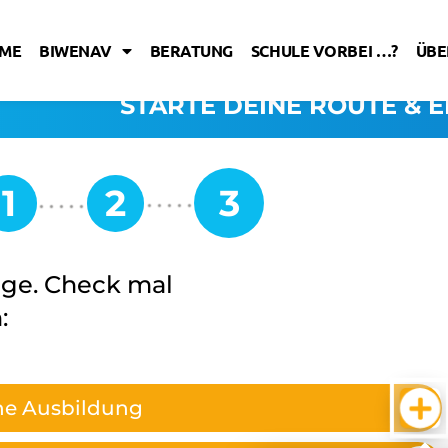
ME
BIWENAV
BERATUNG
SCHULE VORBEI …?
ÜBE
STARTE DEINE ROUTE & E
ege. Check mal
:
che Ausbildung