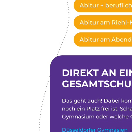
Abitur + beruflic
Abitur am Riehl-
Abitur am Aben
DIREKT AN E
GESAMTSCHU
Das geht auch! Dabei kom
noch ein Platz frei ist. S
Gymnasium oder welche Ge
Düsseldorfer Gymnasien