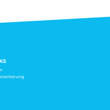
KS
m
utzerkärung