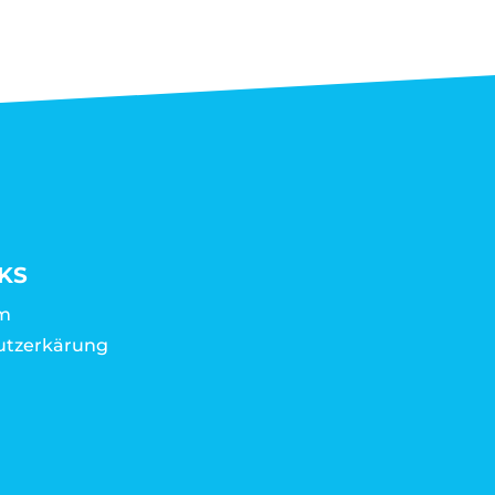
KS
m
utzerkärung