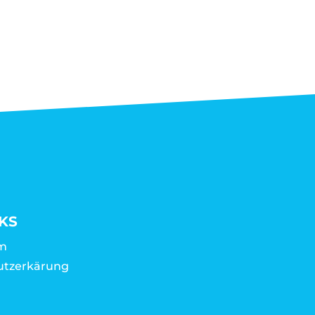
KS
m
utzerkärung