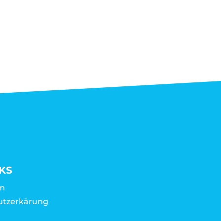
KS
m
utzerkärung