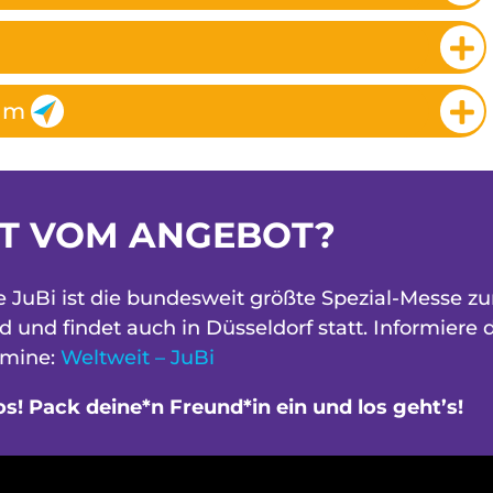
um
T VOM ANGEBOT?
JuBi ist die bundesweit größte Spezial-Messe z
und findet auch in Düsseldorf statt. Informiere 
rmine:
Weltweit – JuBi
os! Pack deine*n Freund*in ein und los geht’s!