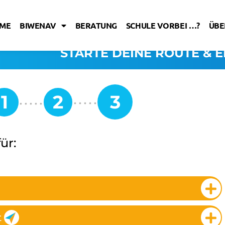
ME
BIWENAV
BERATUNG
SCHULE VORBEI …?
ÜBE
STARTE DEINE ROUTE & E
ür:
t