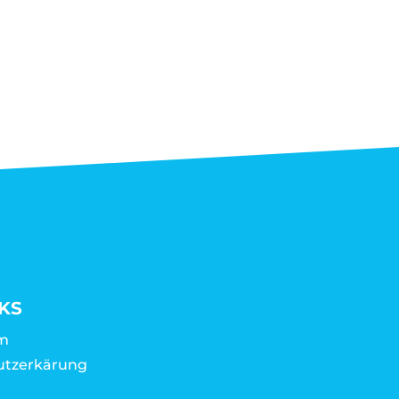
KS
m
utzerkärung