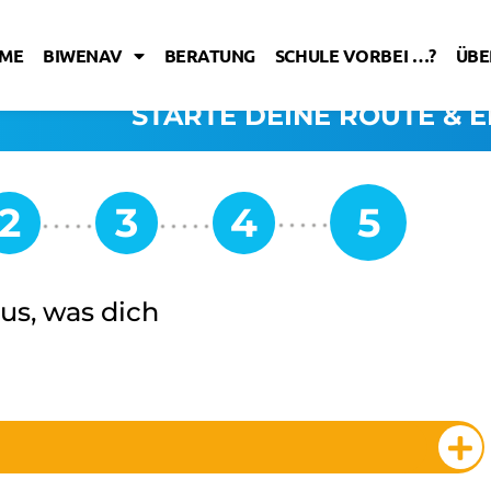
ME
BIWENAV
BERATUNG
SCHULE VORBEI …?
ÜBE
STARTE DEINE ROUTE & E
us, was dich