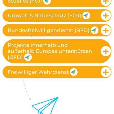
Soziales (FSJ)
Umwelt & Naturschutz (FÖJ)
Bundesfreiwilligendienst (BFD)
Projekte innerhalb und
außerhalb Europas unterstützen
(IJFD)
Freiwilliger Wehrdienst