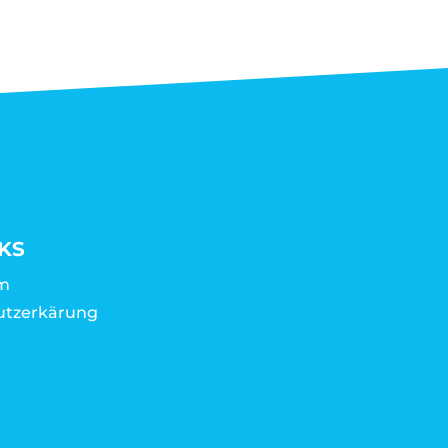
KS
m
utzerkärung