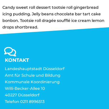
Candy sweet roll dessert tootsie roll gingerbread
icing pudding. Jelly beans chocolate bar tart cake
bonbon. Tootsie roll dragée soufflé ice cream lemon
drops shortbread.
KONTAKT
Landeshauptstadt Düsseldorf
Amt für Schule und Bildung
Kommunale Koordinierung
Willi-Becker-Allee 10
40227 Düsseldorf
Telefon 0211 8996513